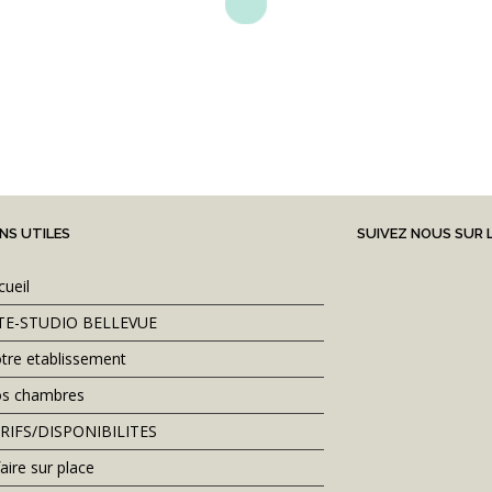
ENS UTILES
SUIVEZ NOUS SUR 
ION ET/OU DEMANDE DE DISPONIBILITÉS VEUILL
cueil
TE-STUDIO BELLEVUE
06 09 60 29 41
tre etablissement
s chambres
RIFS/DISPONIBILITES
HAUTE SAISON DU
01/04
AU
30/09
BASSE
aire sur place
1-2 PERSONNES: 110€