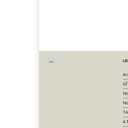
LI
POUR TOUTE RÉSERVAT
Ac
GÎ
No
No
TA
CHAMBRES:
A f
PACIFIQUE