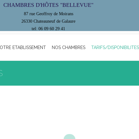
CHAMBRES D'HÔTES "BELLEVUE"
87 rue Geoffroy de Moirans
26330 Chateauneuf de Galaure
tel: 06 09 60 29 41
OTRE ETABLISSEMENT
NOS CHAMBRES
TARIFS/DISPONIBILITES
S